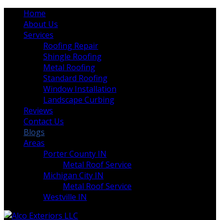
Home
About Us
Services
Roofing Repair
Shingle Roofing
Metal Roofing
Standard Roofing
Window Installation
Landscape Curbing
Reviews
Contact Us
Blogs
Areas
Porter County IN
Metal Roof Service
Michigan City IN
Metal Roof Service
Westville IN