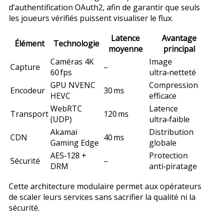
d’authentification OAuth2, afin de garantir que seuls
les joueurs vérifiés puissent visualiser le flux.
Latence
Avantage
Élément
Technologie
moyenne
principal
Caméras 4K
Image
Capture
–
60 fps
ultra‑netteté
GPU NVENC
Compression
Encodeur
30 ms
HEVC
efficace
WebRTC
Latence
Transport
120 ms
(UDP)
ultra‑faible
Akamai
Distribution
CDN
40 ms
Gaming Edge
globale
AES‑128 +
Protection
Sécurité
–
DRM
anti‑piratage
Cette architecture modulaire permet aux opérateurs
de scaler leurs services sans sacrifier la qualité ni la
sécurité.