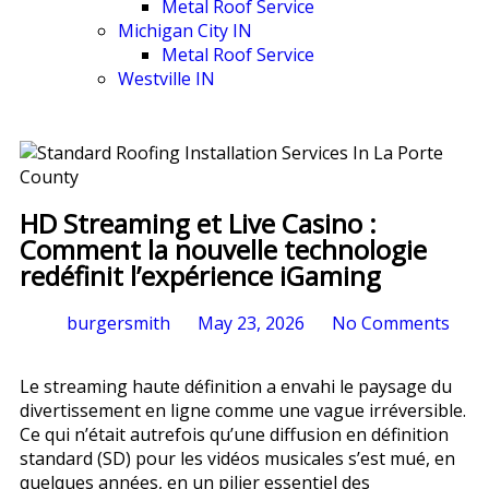
Metal Roof Service
Michigan City IN
Metal Roof Service
Westville IN
HD Streaming et Live Casino :
Comment la nouvelle technologie
redéfinit l’expérience iGaming
burgersmith
May 23, 2026
No Comments
Le streaming haute définition a envahi le paysage du
divertissement en ligne comme une vague irréversible.
Ce qui n’était autrefois qu’une diffusion en définition
standard (SD) pour les vidéos musicales s’est mué, en
quelques années, en un pilier essentiel des