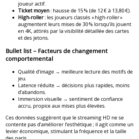
joueur actif.
Ticket moyen
: hausse de 15 % (de 12 € à 13,80 €).
High‑roller
: les joueurs classés « high‑roller »
augmentent leurs mises de 30 % lorsqu’ils jouent
en 4K, attirés par la visibilité détaillée des cartes
et des jetons.
Bullet list – Facteurs de changement
comportemental
Qualité d’image → meilleure lecture des motifs de
jeu.
Latence réduite → décisions plus rapides, moins
d’abandons.
Immersion visuelle → sentiment de confiance
accru, propice aux mises plus élevées.
Ces données suggèrent que le streaming HD ne se
contente pas d’améliorer l’esthétique ; il agit comme un
levier économique, stimulant la fréquence et la taille
des paris.