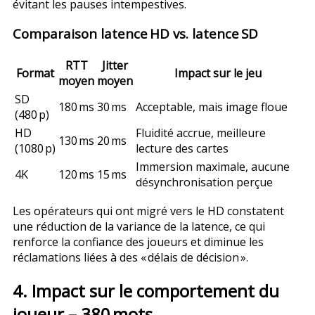
évitant les pauses intempestives.
Comparaison latence HD vs. latence SD
RTT
Jitter
Format
Impact sur le jeu
moyen
moyen
SD
180 ms
30 ms
Acceptable, mais image floue
(480 p)
HD
Fluidité accrue, meilleure
130 ms
20 ms
(1080 p)
lecture des cartes
Immersion maximale, aucune
4K
120 ms
15 ms
désynchronisation perçue
Les opérateurs qui ont migré vers le HD constatent
une réduction de la variance de la latence, ce qui
renforce la confiance des joueurs et diminue les
réclamations liées à des « délais de décision ».
4. Impact sur le comportement du
joueur – 380 mots