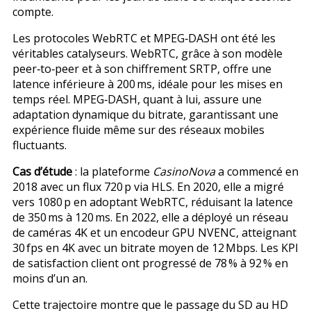
compte.
Les protocoles WebRTC et MPEG‑DASH ont été les
véritables catalyseurs. WebRTC, grâce à son modèle
peer‑to‑peer et à son chiffrement SRTP, offre une
latence inférieure à 200 ms, idéale pour les mises en
temps réel. MPEG‑DASH, quant à lui, assure une
adaptation dynamique du bitrate, garantissant une
expérience fluide même sur des réseaux mobiles
fluctuants.
Cas d’étude
: la plateforme
CasinoNova
a commencé en
2018 avec un flux 720 p via HLS. En 2020, elle a migré
vers 1080 p en adoptant WebRTC, réduisant la latence
de 350 ms à 120 ms. En 2022, elle a déployé un réseau
de caméras 4K et un encodeur GPU NVENC, atteignant
30 fps en 4K avec un bitrate moyen de 12 Mbps. Les KPI
de satisfaction client ont progressé de 78 % à 92 % en
moins d’un an.
Cette trajectoire montre que le passage du SD au HD