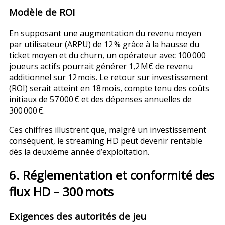
Modèle de ROI
En supposant une augmentation du revenu moyen
par utilisateur (ARPU) de 12 % grâce à la hausse du
ticket moyen et du churn, un opérateur avec 100 000
joueurs actifs pourrait générer 1,2 M€ de revenu
additionnel sur 12 mois. Le retour sur investissement
(ROI) serait atteint en 18 mois, compte tenu des coûts
initiaux de 57 000 € et des dépenses annuelles de
300 000 €.
Ces chiffres illustrent que, malgré un investissement
conséquent, le streaming HD peut devenir rentable
dès la deuxième année d’exploitation.
6. Réglementation et conformité des
flux HD – 300 mots
Exigences des autorités de jeu