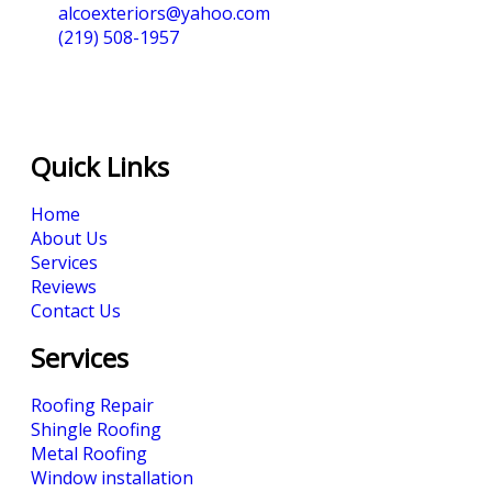
alcoexteriors@yahoo.com
(219) 508-1957
Quick Links
Home
About Us
Services
Reviews
Contact Us
Services
Roofing Repair
Shingle Roofing
Metal Roofing
Window installation